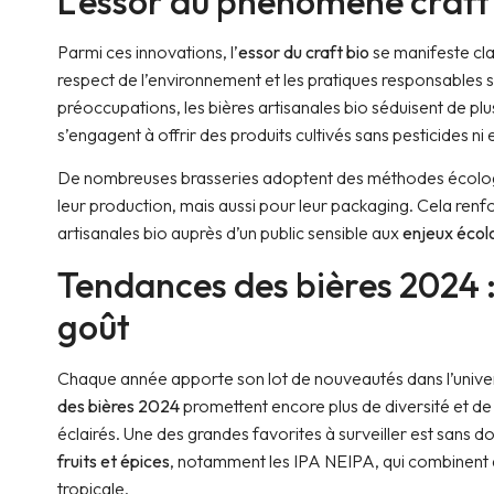
L’essor du phénomène craft
Parmi ces innovations, l’
essor du craft bio
se manifeste cl
respect de l’environnement et les pratiques responsables
préoccupations, les bières artisanales bio séduisent de plu
s’engagent à offrir des produits cultivés sans pesticides ni
De nombreuses brasseries adoptent des méthodes écolo
leur production, mais aussi pour leur packaging. Cela renfor
artisanales bio auprès d’un public sensible aux
enjeux écol
Tendances des bières 2024 :
goût
Chaque année apporte son lot de nouveautés dans l’univer
des bières 2024
promettent encore plus de diversité et de
éclairés. Une des grandes favorites à surveiller est sans d
fruits et épices
, notamment les IPA NEIPA, qui combinen
tropicale.