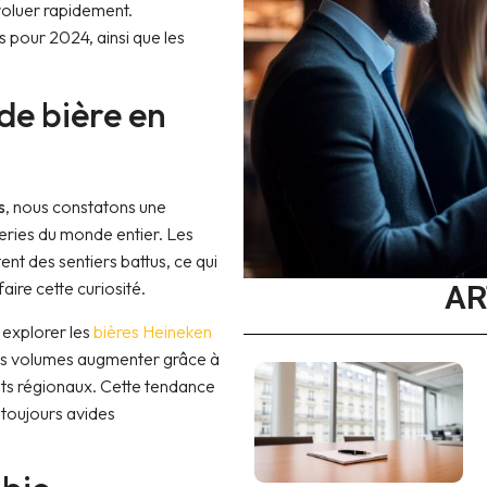
évoluer rapidement.
 pour 2024, ainsi que les
de bière en
s
, nous constatons une
eries du monde entier. Les
t des sentiers battus, ce qui
ire cette curiosité.
AR
 explorer les
bières Heineken
urs volumes augmenter grâce à
duits régionaux. Cette tendance
 toujours avides