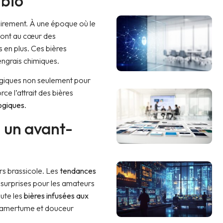
 bio
airement. À une époque où le
 sont au cœur des
s en plus. Ces bières
 engrais chimiques.
giques non seulement pour
ce l’attrait des bières
ogiques
.
 un avant-
s brassicole. Les
tendances
 surprises pour les amateurs
oute les
bières infusées aux
t amertume et douceur