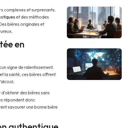
urs complexes et surprenants.
xotiques
et des méthodes
es bières originales et
tureux.
ntée en
un signe de ralentissement.
t la santé, ces bières offrent
’alcool.
 d’obtenir des bières sans
lles répondent donc
tent savourer une bonne bière
on authentique